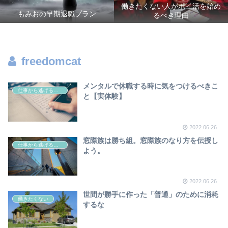
働きたくない人がポイ活を始め
もみおの早期退職プラン
るべき理由
freedomcat
メンタルで休職する時に気をつけるべきこ
仕事から逃げる方法
と【実体験】
2022.06.26
窓際族は勝ち組。窓際族のなり方を伝授し
仕事から逃げる方法
よう。
2022.06.26
世間が勝手に作った「普通」のために消耗
働きたくない
するな