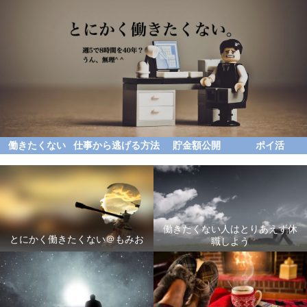
働きたくない
仕事から逃げる方法
貯金額公開
ポイ活
働きたくない人はとりあえず休
とにかく働きたくない＠もみお
職しよう