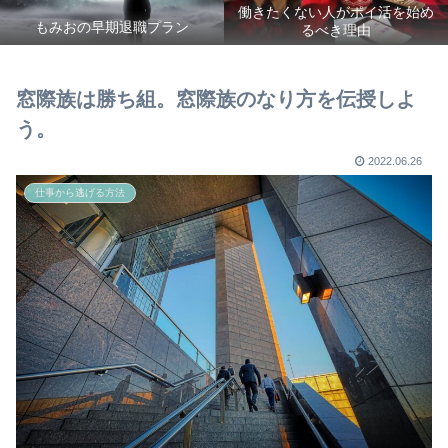
働きたくない人がポイ活を始め
もみおの早期退職プラン
るべき理由
窓際族は勝ち組。窓際族のなり方を伝授しよ
う。
2022.06.26
仕事から逃げる方法