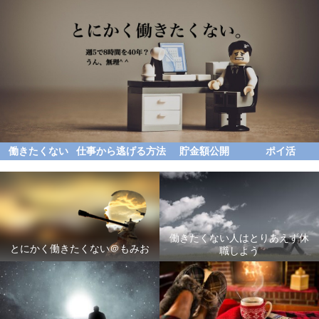
働きたくない
仕事から逃げる方法
貯金額公開
ポイ活
働きたくない人はとりあえず休
とにかく働きたくない＠もみお
職しよう