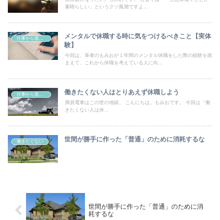
素晴らしい」というクソ風潮ですよ...
メンタルで休職する時に気をつけるべきこと【実体
仕事から逃げる方法
験】
今回は、筆者のもみおが１年間のメンタル休職をした際の経験を踏
まえて、これから休職を考えている人に向...
働きたくない人はとりあえず休職しよう
仕事から逃げる方法
満員電車はこの世の地獄。 こんにちは。もみおです。 今回は「働
きたくない人は休...
世間が勝手に作った「普通」のために消耗するな
働きたくない
世間が勝手に作った「普通」のために消
耗するな