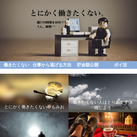
働きたくない
仕事から逃げる方法
貯金額公開
ポイ活
働きたくない人はとりあえず休
とにかく働きたくない＠もみお
職しよう