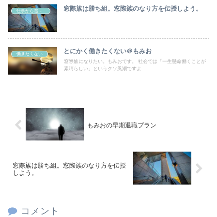
窓際族は勝ち組。窓際族のなり方を伝授しよう。
仕事から逃げる方法
とにかく働きたくない＠もみお
働きたくない
窓際族になりたい。もみおです。 社会では「一生懸命働くことが
素晴らしい」というクソ風潮ですよ...
もみおの早期退職プラン
窓際族は勝ち組。窓際族のなり方を伝授
しよう。
コメント