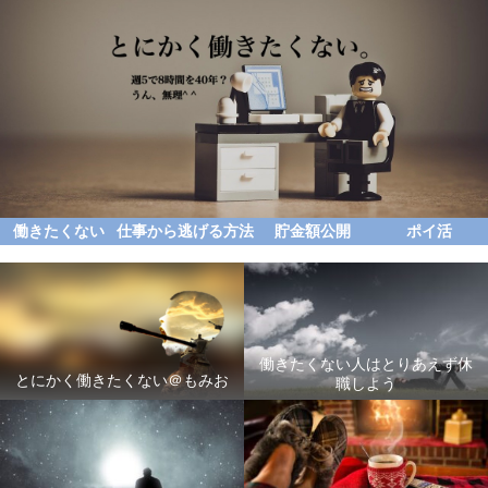
働きたくない
仕事から逃げる方法
貯金額公開
ポイ活
働きたくない人はとりあえず休
とにかく働きたくない＠もみお
職しよう