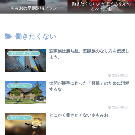
働きたくない人がポイ活を始め
もみおの早期退職プラン
るべき理由
働きたくない
窓際族は勝ち組。窓際族のなり方を伝授し
仕事から逃げる方法
よう。
2022.06.26
世間が勝手に作った「普通」のために消耗
働きたくない
するな
2022.06.26
とにかく働きたくない＠もみお
働きたくない